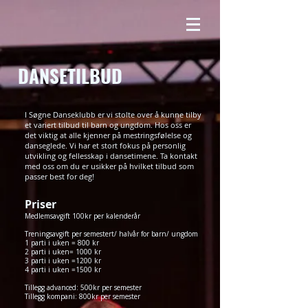
DANSETILBUD
I Søgne Danseklubb er vi stolte over å kunne tilby
et variert tilbud til barn og ungdom. Hos oss er
det viktig at alle kjenner på mestringsfølelse og
danseglede. Vi har et stort fokus på personlig
utvikling og fellesskap i dansetimene. Ta kontakt
med oss om du er usikker på hvilket tilbud som
passer best for deg!
Priser
Medlemsavgift 100kr per kalenderår
Treningsavgift per semestert/ halvår for barn/ ungdom
1 parti i uken = 800 kr
2 parti i uken= 1000 kr
3 parti i uken =1200 kr
4 parti i uken =1500 kr
Tillegg advanced: 500kr per semester
Tillegg kompani: 800kr per semester