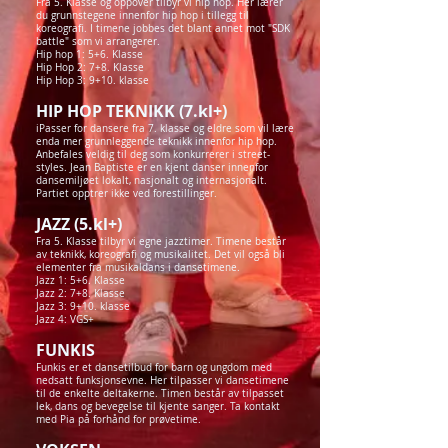
Fra 5. Klasse og oppover tilbyr vi hip hop. Her lærer
du grunnstegene innenfor hip hop i tillegg til
koreografi. I timene jobbes det blant annet mot "SDK
battle" som vi arrangerer.
Hip hop 1: 5+6. Klasse
Hip Hop 2: 7+8. Klasse
Hip Hop 3: 9+10. klasse
HIP HOP TEKNIKK (7.kl+)
iPasser for dansere fra 7. klasse og eldre som vil lære
enda mer grunnleggende teknikk innenfor hip hop.
Anbefales veldig til deg som konkurrerer i street-
styles. Jean Baptiste er en kjent danser innenfor
dansemiljøet lokalt, nasjonalt og internasjonalt.
Partiet opptrer ikke ved forestillinger.
JAZZ (5.kl+)
Fra 5. Klasse tilbyr vi egne jazztimer. Timene består
av teknikk, koreografi og musikalitet. Det vil også bli
elementer fra musikaldans i dansetimene.
Jazz 1: 5+6. Klasse
Jazz 2: 7+8. Klasse
Jazz 3: 9+10. klasse
Jazz 4: VGS+
FUNKIS
Funkis er et dansetilbud for barn og ungdom med
nedsatt funksjonsevne. Her tilpasser vi dansetimene
til de enkelte deltakerne. Timen består av tilpasset
lek, dans og bevegelse til kjente sanger. Ta kontakt
med Pia på forhånd for prøvetime.