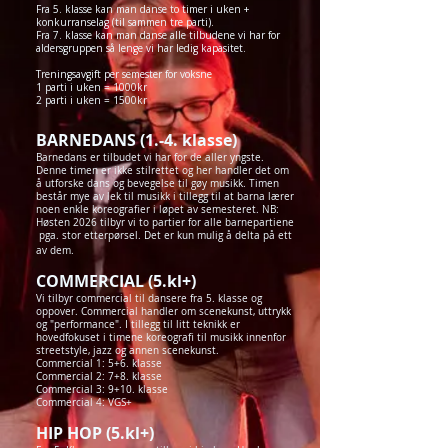
Fra 5. klasse kan man danse to timer i uken +
konkurranselag (til sammen tre parti).
Fra 7. klasse kan man danse alle tilbudene vi har for
aldersgruppen så lenge vi har
ledig kapasitet.
Treningsavgift per semester for voksne
1 parti i uken = 1000kr
2 parti i uken = 1500kr
BARNEDANS (1.-4. klasse)
Barnedans er tilbudet vi har for de aller yngste.
Denne timen er ikke stilrettet og her handler det om
å utforske dans og bevegelse til gøy musikk. Timen
består mye av lek til musikk i tillegg til at barna lærer
noen enkle koreografier i løpet av semesteret. NB:
Høsten 2026 tilbyr vi to partier for alle barnepartiene
pga. stor etterpørsel. Det er kun mulig å delta på ett
av dem.
COMMERCIAL (5.kl+)
Vi tilbyr commercial til dansere fra 5. klasse og
oppover. Commercial handler om scenekunst, uttrykk
og "performance". I tillegg til litt teknikk er
hovedfokuset i timene koreografi til musikk innenfor
streetstyle, jazz og annen scenekunst.
Commercial 1: 5+6. klasse
Commercial 2: 7+8. klasse
Commercial 3: 9+10. klasse
Commercial 4: VGS+
HIP HOP (5.kl+)