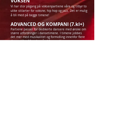
VOKSEN
Vi har stor pågang på voksenpartiene våre og tilbyr to
ulike stilarter for voksne; hip hop og jazz. Det er mulig
å bli med på begge timene!
ADVANCED OG KOMPANI (7.kl+)
Partiene passer for dedikerte dansere med ønske om
større utfordringer i dansetimene. I timene jobbes
det mer med musikalitet og formidling innenfor flere
dansestiler. I løpet av året har partiene egne
danseoppdrag og workshops. De er ofte med på UKM,
Battle of the South og dansens dager. Partiene reiser
også til Oslo for å ha danseklasser med anerkjente
instruktører.
I 2023 samlet de inn penger for å reise
til London for å danse.
D
anserne i disse partiene
jobber også mot å konkurrere innenfor streetstyle i
Norges Danseforbund. Vi har audition i oppstart av
høstsemesteret og elevene binder seg til ett år (to
semester).
KONKURRANSELAG (5.kl+)
Søgne Danseklubb konkurrerer aktivt i innenfor
streetstyle i Norges Danseforbund. Vi har dansere
som er tatt ut til EM og VM i 2023, 2024, 2025 OG
2026. Denne timen er for dansere som konkurrerer
aktivt. Konkurranselaget vårt tar gladelig i mot
oppdrag eller dugnad. Konkurranselaget vårt er fra 5.
klasse og eldre.
Våren 2025 blir konkurranselaget sponset av:
Sparebanken Sør, Rema 1000 Tangvall, O'Learys Søgne,
Sögne Home, Agder Båtservice, Aamodt Bygg, FS Mur.